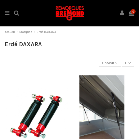
0
Accueil
Marques
Erdé DAXARA
Erdé DAXARA
Choisir
6