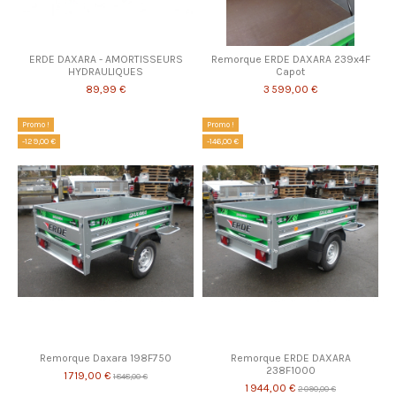
ERDE DAXARA - AMORTISSEURS
Remorque ERDE DAXARA 239x4F
HYDRAULIQUES
Capot
89,99 €
3 599,00 €
Promo !
Promo !
-129,00 €
-146,00 €
Remorque Daxara 198F750
Remorque ERDE DAXARA
238F1000
1 719,00 €
1 848,00 €
1 944,00 €
2 090,00 €