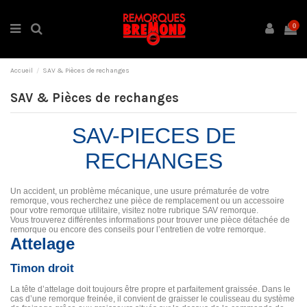
0
Accueil
SAV & Pièces de rechanges
SAV & Pièces de rechanges
SAV-PIECES DE
RECHANGES
Un accident, un problème mécanique, une usure prématurée de votre
remorque, vous recherchez une pièce de remplacement ou un accessoire
pour votre remorque utilitaire, visitez notre rubrique SAV remorque.
Vous trouverez différentes informations pour trouver une pièce détachée de
remorque ou encore des conseils pour l’entretien de votre remorque.
Attelage
Timon droit
La tête d’attelage doit toujours être propre et parfaitement graissée. Dans le
cas d’une remorque freinée, il convient de graisser le coulisseau du système