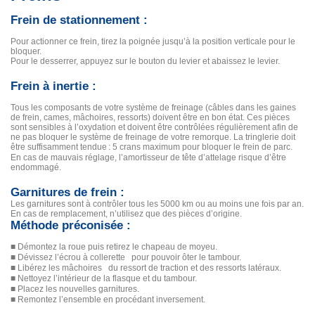
Frein de stationnement :
Pour actionner ce frein, tirez la poignée jusqu’à la position verticale pour le
bloquer.
Pour le desserrer, appuyez sur le bouton du levier et abaissez le levier.
Frein à inertie :
Tous les composants de votre système de freinage (câbles dans les gaines
de frein, cames, mâchoires, ressorts) doivent être en bon état. Ces pièces
sont sensibles à l’oxydation et doivent être contrôlées régulièrement afin de
ne pas bloquer le système de freinage de votre remorque. La tringlerie doit
être suffisamment tendue
: 5 crans maximum pour bloquer le frein de parc.
En cas de mauvais réglage, l’amortisseur de tête d’attelage risque d’être
endommagé.
Garnitures de frein :
Les garnitures sont à contrôler tous les 5000 km ou au moins une fois par an.
En cas de remplacement, n’utilisez que des pièces d’origine.
Méthode préconisée :
■
Démontez la roue puis retirez le chapeau de moyeu.
■
Dévissez l’écrou à collerette pour pouvoir ôter le tambour.
■
Libérez les mâchoires du ressort de traction et des ressorts latéraux.
■
Nettoyez l’intérieur de la flasque et du tambour.
■
Placez les nouvelles garnitures.
■
Remontez l’ensemble en procédant inversement.