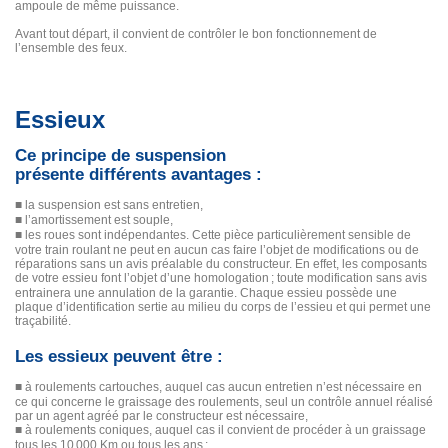
ampoule de même puissance.
Avant tout départ, il convient de contrôler le bon fonctionnement de
l’ensemble des feux.
Essieux
Ce principe de suspension
présente différents avantages :
■
la suspension est sans entretien,
■
l’amortissement est souple,
■
les roues sont indépendantes. Cette pièce particulièrement sensible de
votre train roulant ne peut en aucun cas faire l’objet de modifications ou de
réparations sans un avis préalable du constructeur. En effet, les composants
de votre essieu font l’objet d’une homologation
; toute modification sans avis
entrainera une annulation de la garantie. Chaque essieu possède une
plaque d’identification sertie au milieu du corps de l’essieu et qui permet une
traçabilité.
Les essieux peuvent être :
■
à roulements cartouches, auquel cas aucun entretien n’est nécessaire en
ce qui concerne le graissage des roulements, seul un contrôle annuel réalisé
par un agent agréé par le constructeur est nécessaire,
■
à roulements coniques, auquel cas il convient de procéder à un graissage
tous les 10
000 Km ou tous les ans
: