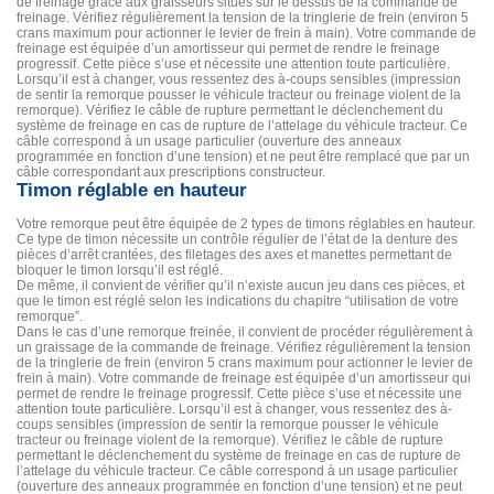
de freinage grâce aux graisseurs situés sur le dessus de la commande de
freinage. Vérifiez régulièrement la tension de la tringlerie de frein (environ 5
crans maximum pour actionner le levier de frein à main). Votre commande de
freinage est équipée d’un amortisseur qui permet de rendre le freinage
progressif. Cette pièce s’use et nécessite une attention toute particulière.
Lorsqu’il est à changer, vous ressentez des à-coups sensibles (impression
de sentir la remorque pousser le véhicule tracteur ou freinage violent de la
remorque). Vérifiez le câble de rupture permettant le déclenchement du
système de freinage en cas de rupture de l’attelage du véhicule tracteur. Ce
câble correspond à un usage particulier (ouverture des anneaux
programmée en fonction d’une tension) et ne peut être remplacé que par un
câble correspondant aux prescriptions constructeur.
Timon réglable en hauteur
Votre remorque peut être équipée de 2 types de timons réglables en hauteur.
Ce type de timon nécessite un contrôle régulier de l’état de la denture des
pièces d’arrêt crantées, des filetages des axes et manettes permettant de
bloquer le timon lorsqu’il est réglé.
De même, il convient de vérifier qu’il n’existe aucun jeu dans ces pièces, et
que le timon est réglé selon les indications du chapitre “utilisation de votre
remorque”.
Dans le cas d’une remorque freinée, il convient de procéder régulièrement à
un graissage de la commande de freinage. Vérifiez régulièrement la tension
de la tringlerie de frein (environ 5 crans maximum pour actionner le levier de
frein à main). Votre commande de freinage est équipée d’un amortisseur qui
permet de rendre le freinage progressif. Cette pièce s’use et nécessite une
attention toute particulière. Lorsqu’il est à changer, vous ressentez des à-
coups sensibles (impression de sentir la remorque pousser le véhicule
tracteur ou freinage violent de la remorque). Vérifiez le câble de rupture
permettant le déclenchement du système de freinage en cas de rupture de
l’attelage du véhicule tracteur. Ce câble correspond à un usage particulier
(ouverture des anneaux programmée en fonction d’une tension) et ne peut