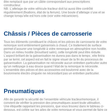
être remplacé que par un câble correspondant aux prescriptions
constructeur.
NB
: L’attelage de votre véhicule tracteur doit lui aussi être contrôlé
régulièrement (fixations, état de la ferrure). Une boule d’attelage s’use et se
change lorsqu’elle est hors cote (voir votre mécanicien).
Châssis / Pièces de carrosserie
Tous les éléments constituant le châssis et les pièces de carrosserie de votre
remorque sont entièrement galvanisés à chaud. Ce traitement de surface
permet d’assurer une longévité à votre remorque en atmosphère non hostile.
Dans un milieu hostile (brouillard salin), cette longévité peut être réduite.
L’aspect brillant de la galvanisation ne durera pas dans le temps
; elle finira
par se ternir, cet aspect est en fait le signe visuel de la fin du processus de
galvanisation. La galvanisation ne nécessite aucun entretien particulier autre
qu’un nettoyage à eau douce quand l’état de la remorque le nécessite.
L’ensemble des pièces et des accessoires est boulonné avec de la
boulonnerie électro-zinguée ne nécessitant pas un entretien particulier.
Pneumatiques
Afin de garantir la sécurité de l’ensemble véhicule tracteur/remorque, il
convient de vérifier la pression des pneumatiques avant toute utilisation.
Une étiquette rappelant les pressions, que vous trouvez dans le tableau ci-
dessous, est collée sur les ailes de votre remorque et vous permet de faire ce