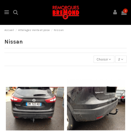
0
Accueil
Attelages Vente et pose
Nissan
Nissan
Choisir
2