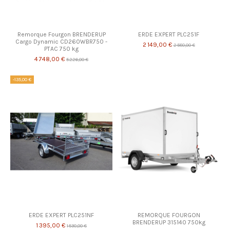
Remorque Fourgon BRENDERUP
ERDE EXPERT PLC251F
Cargo Dynamic CD260WBR750 -
2 149,00 €
2 580,00 €
PTAC 750 kg
4 748,00 €
5 226,00 €
-135,00 €
ERDE EXPERT PLC251NF
REMORQUE FOURGON
BRENDERUP 315140 750kg
1 395,00 €
1 530,00 €