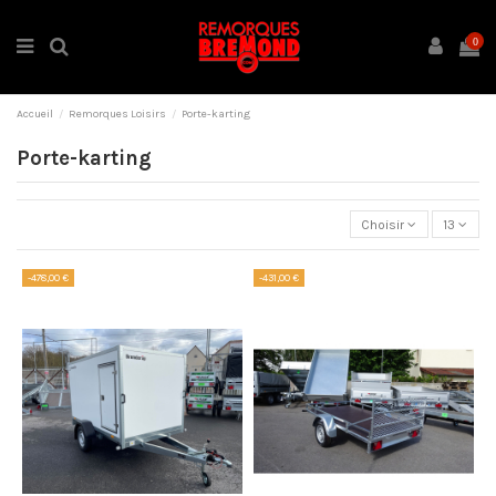
0
Accueil
Remorques Loisirs
Porte-karting
Porte-karting
Choisir
13
-478,00 €
-431,00 €