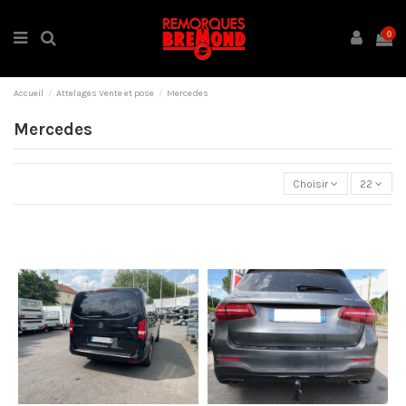
0
Accueil
Attelages Vente et pose
Mercedes
Mercedes
Choisir
22