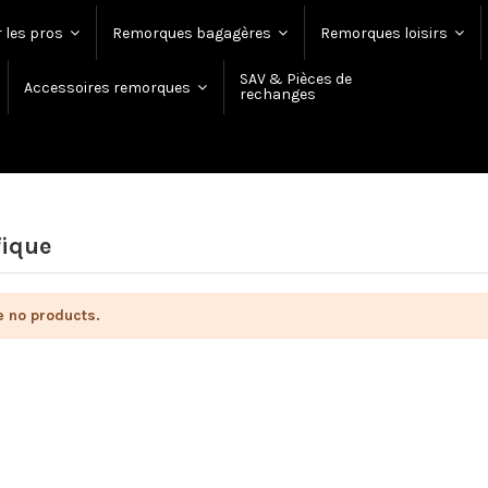
 les pros
Remorques bagagères
Remorques loisirs
SAV & Pièces de
Accessoires remorques
rechanges
fique
e no products.