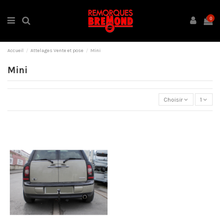
0
Accueil
Attelages Vente et pose
Mini
Mini
Choisir
1