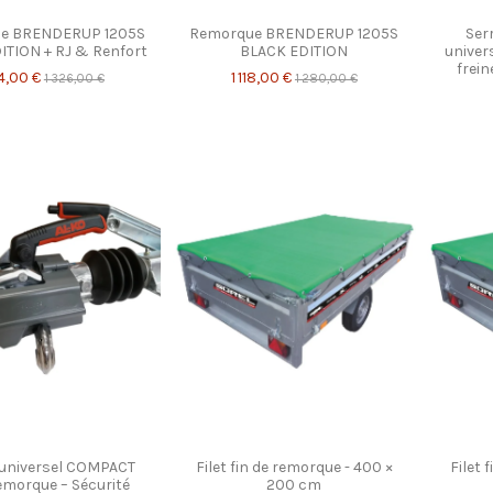
e BRENDERUP 1205S
Remorque BRENDERUP 1205S
Serr
ITION + RJ & Renfort
BLACK EDITION
univer
frein
64,00 €
1 118,00 €
1 326,00 €
1 280,00 €
 universel COMPACT
Filet fin de remorque - 400 ×
Filet 
emorque – Sécurité
200 cm