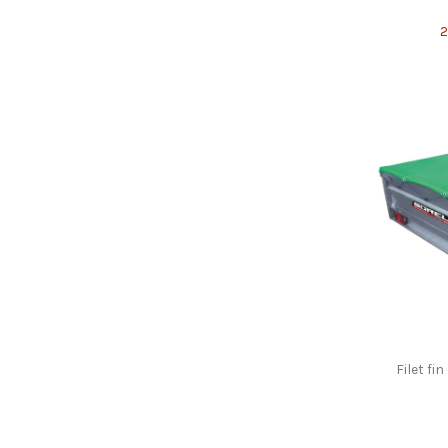
2
Filet fi