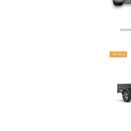
Attel
-162,00 €