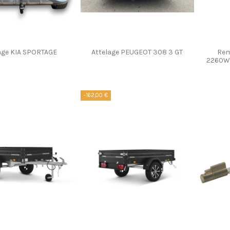
age KIA SPORTAGE
Attelage PEUGEOT 308 3 GT
Re
2260WS
-162,00 €