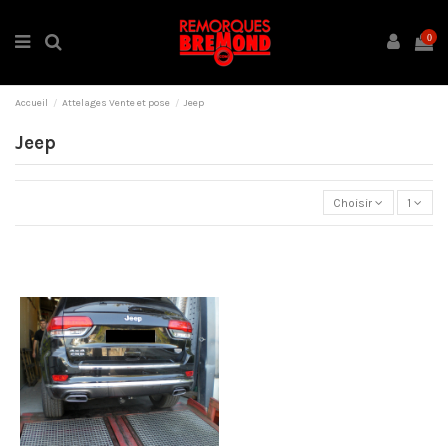
0
Accueil
Attelages Vente et pose
Jeep
Jeep
Choisir
1