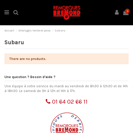
0
Accueil
Attelages Vente et pose
Subaru
Subaru
There are no products.
Une question ? Besoin d'aide ?
Une équipe à votre service du mardi au vendredi de 8h30 à 12h30 et de 14h
à 18h30. Le samedi de 9h à 12h et 14h à 17h.
01 64 02 66 11