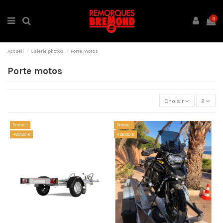
0
Accueil
Galerie photos
Porte motos
Porte motos
Choisir
2
Promo !
Promo !
-180,00 €
-136,00 €