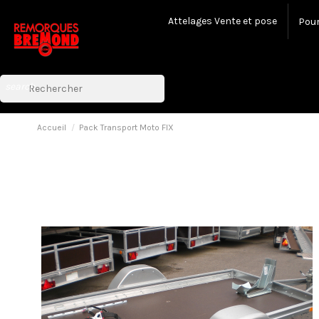
Attelages Vente et pose
Pour
search
Accueil
Pack Transport Moto FIX