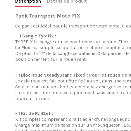
Description
Détails du produit
Pack Transport Moto FIX
Ce pack est idéal pour le transport de votre moto, il 
- 1 Sangle Tyrefix :
TYREFIX La sangle qui se positionne sur la roue. Elle se
Le Plus
: sa souplesse qui lui permet de s'adapter à 
De plus, le "Y" de la sangle se détache. Cela permet d
positionnement sur la roue avant.
- 1 Bloc-roue SteadyStand Fixed : Pour les roues de 
Le cale roue
est fait pour être fixé au sol, dans une re
Seul, et sans aucun effort, vous pouvez charger votre 
La moto est immobilisée rapidement sans aucune aide. En
roue
sur un rail.
- 1 Kit de RailSet :
Kit complet comprenant 2 rails acier d'une longueur 
Charge maximum de tension sur un mousqueton : 250 
Ce rail vous permettra d'avoir des points d'arrimages d