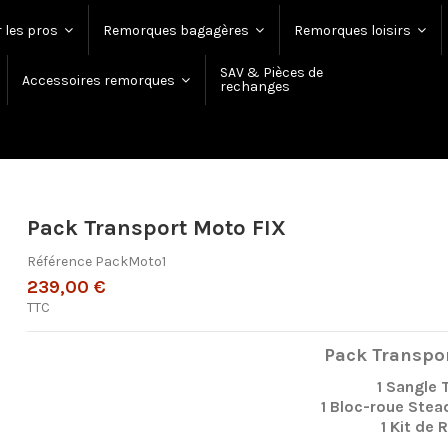
 les pros
Remorques bagagères
Remorques loisirs
SAV & Pièces de
Accessoires remorques
rechanges
Pack Transport Moto FIX
Référence
PackMoto1
239,00 €
TTC
Pack Transpo
1 Sangle 
1 Bloc-roue Stea
1 Kit de 