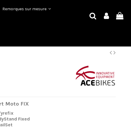
Remorques sur mesure
rt Moto FIX
Tyrefix
dyStand Fixed
RailSet