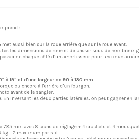
comprend :
 met aussi bien sur la roue arrière que sur la roue avant.
toutes les dimensions de roue et de passer sous de nombreux 
e passer de chaque côté d'un amortisseur pour une roue arrière
10" à 19" et d'une largeur de 90 à 130 mm
morque ou encore à l'arrière d'un fourgon.
moto avant de la sangler.
 inversant les deux parties latérales, on peut gagner en large
de 785 mm avec 8 crans de réglage + 4 crochets et 4 mousquet
kg - 2 maximum par rail.
isposés en fonction de votre 2 roues, idéal pour un sanglage r