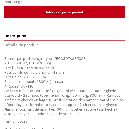
porte engin
Intéressé par le produit
Description
Détails du produit
Remorque porte-engin type : PEG35DTAA350AF
PTC : 3500 kg. Cu : 2760 kg.
Dim hors tout : 5.90 x 2.35 m.
Hauteur du sol au plancher : 43 cm.
Dim utiles : 3.55 x 1.72 m.
2 essieux capacité 1800 kg chacun
4 Roues 185R14C
Châssis mécano-boulonné et galvanisé à chaud - Timon réglable
standard - 2 rampes (bois+acier) long. 1.50m, larg. 300mm - Rampes
arrières réglables en largeur - Anti-vibration des rampes par silent bloc
- Béquillage automatique avec les rampes - 7 étriers de sanglages -
Plancher bois antidérapant ép. 30mm - Boitier à rotule (sur flèche) -
Roue jockey télescopique - Garde boue acier
Tarif en cours
PHOTOS NON CONTRACTUELLES