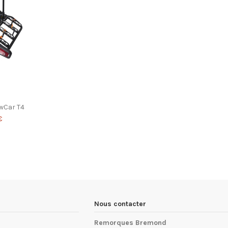
wCar T4
€
Nous contacter
Remorques Bremond