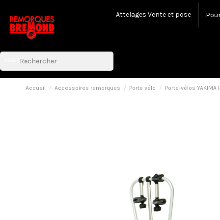
Attelages Vente et pose
Pour
search
Accueil
Accessoires remorques
Porte vélo
Porte-vélos YAKIMA 