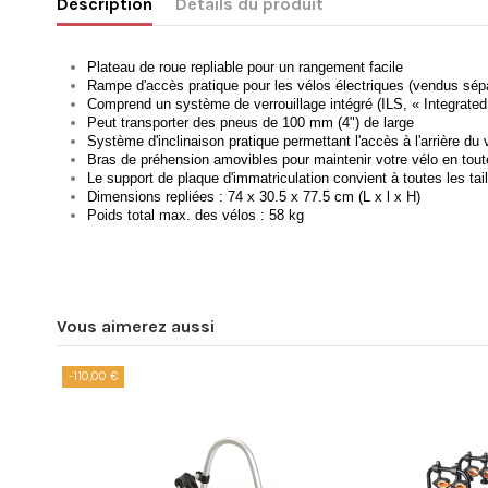
Description
Détails du produit
Plateau de roue repliable pour un rangement facile
Rampe d'accès pratique pour les vélos électriques (vendus sé
Comprend un système de verrouillage intégré (ILS, « Integrate
Peut transporter des pneus de 100 mm (4") de large
Système d'inclinaison pratique permettant l'accès à l'arrière du 
Bras de préhension amovibles pour maintenir votre vélo en tout
Le support de plaque d'immatriculation convient à toutes les ta
Dimensions repliées : 74 x 30.5 x 77.5 cm (L x l x H)
Poids total max. des vélos : 58 kg
https://www.yakima.fr/
Vous aimerez aussi
-110,00 €