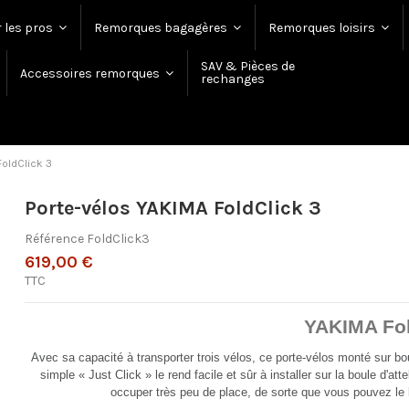
 les pros
Remorques bagagères
Remorques loisirs
SAV & Pièces de
Accessoires remorques
rechanges
FoldClick 3
Porte-vélos YAKIMA FoldClick 3
Référence
FoldClick3
619,00 €
TTC
YAKIMA Fol
Avec sa capacité à transporter trois vélos, ce porte-vélos monté sur bo
simple « Just Click » le rend facile et sûr à installer sur la boule d'at
occuper très peu de place, de sorte que vous pouvez le 