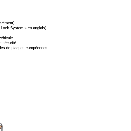
parément)
d Lock System » en anglais)
véhicule
e sécurité
illes de plaques européennes