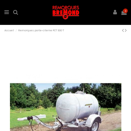
0
Accueil
Remorques porte-citerne PCT 500 T